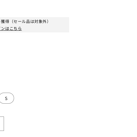
ト獲得（セール品は対象外）
インはこちら
S
S1st
オ