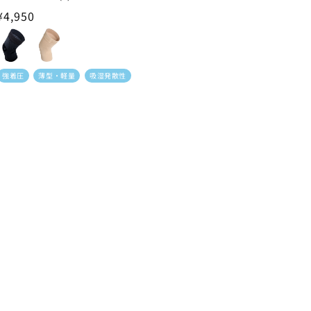
レ
通
¥4,950
ビ
ュ
常
ー
価
数
の
格
合
強着圧
薄型・軽量
吸湿発散性
計