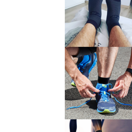
(4)
を
開
く
モ
ー
ダ
ル
で
メ
デ
ィ
ア
(6)
を
開
く
モ
ー