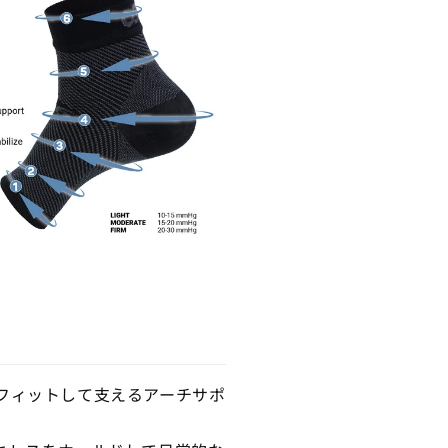
ン
ス
フ
ッ
ト
ス
リ
ー
ブ
枚
セ
ッ
ト
の
数
フィットして支えるアーチサポ
量
を
増