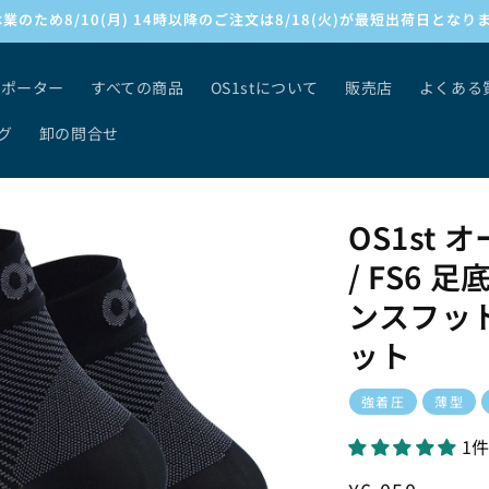
業のため8/10(月) 14時以降のご注文は8/18(火)が最短出荷日となり
サポーター
すべての商品
OS1stについて
販売店
よくある
グ
卸の問合せ
OS1st
/ FS6
ンスフット
ット
強着圧
薄型
1