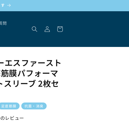
ログ
ます
イ
ン・
カ
質問
マイ
ー
ペー
ト
ジ /
会員
登録
 オーエスファースト
 足底筋膜パフォーマ
スリーブ 2枚セ
足底筋膜
抗菌・消臭
件のレビュー