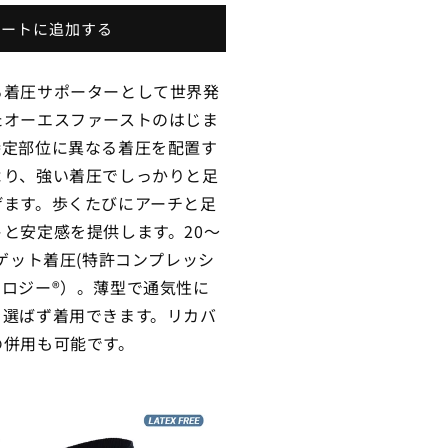
ー
カートに追加する
エ
ス
フ
る着圧サポーターとして世界発
ァ
たオーエスファーストのはじま
ー
特定部位に異なる着圧を配置す
ス
より、強い着圧でしっかりと足
ト
げます。歩くたびにアーチと足
S6
と安定感を提供します。20～
足
ーゲット着圧(特許コンプレッシ
底
ロジー®）。薄型で通気性に
筋
を選ばず着用できます。リカバ
膜
の併用も可能です。
パ
フ
ォ
ー
マ