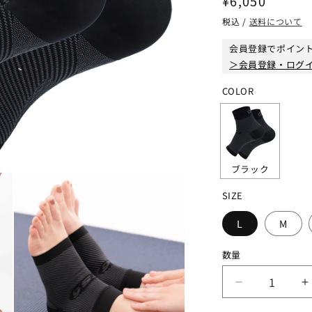
通
¥6,050
常
税込 /
送料について
価
会員登録でポイン
格
＞会員登録・ログ
COLOR
ブラック
SIZE
L
M
数量
OS1st
O
オ