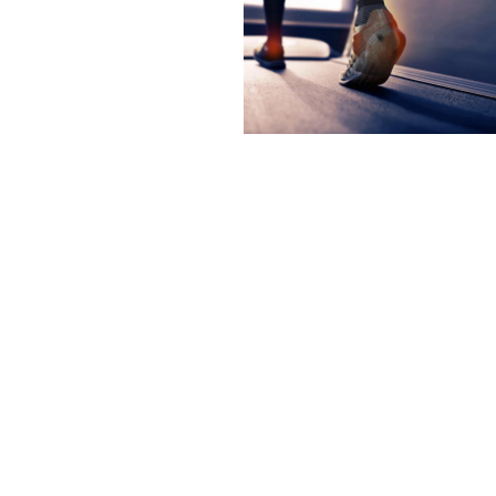
ダ
ル
で
メ
デ
ィ
ア
(8)
モ
を
ー
開
ダ
く
ル
で
メ
デ
ィ
ア
(10)
を
開
く