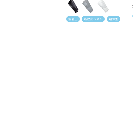
常
価
格
強着圧
熱放出パネル
超薄型