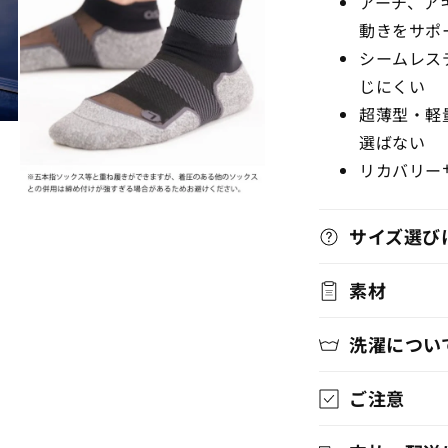
アーチ、ア
ら
ル
動きをサポ
で
す
メ
シームレス
デ
じにくい
ィ
ア
超薄型・軽
(9)
選ばない
を
開
リカバリー
く
モ
ー
サイズ選び
ダ
ル
で
素材
メ
デ
ィ
洗濯につい
ア
(11)
を
ご注意
開
く