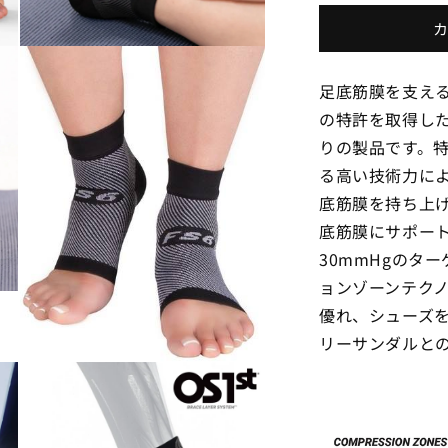
ー
エ
モ
ス
ー
フ
足底筋膜を支え
ダ
ァ
ル
の特許を取得し
で
ー
りの製品です。
メ
ス
デ
る高い技術力に
ト
ィ
ア
底筋膜を持ち上
/
/
(3)
FS6
F
底筋膜にサポート
を
足
開
30mmHgのタ
く
底
ョンゾーンテクノ
筋
優れ、シューズ
膜
リーサンダルと
パ
フ
モ
ー
ォ
ダ
ー
ル
マ
で