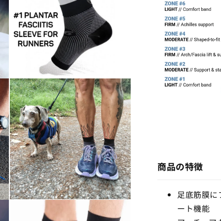
メ
ン
デ
ス
ィ
フ
ア
(5)
ッ
を
ト
開
ス
く
リ
モ
ー
ー
ダ
ブ
ル
2
2
で
枚
メ
セ
デ
ィ
ッ
ア
ト
(7)
商品の特徴
を
の
開
数
く
足底筋膜に
量
モ
を
ート機能
ー
減
ダ