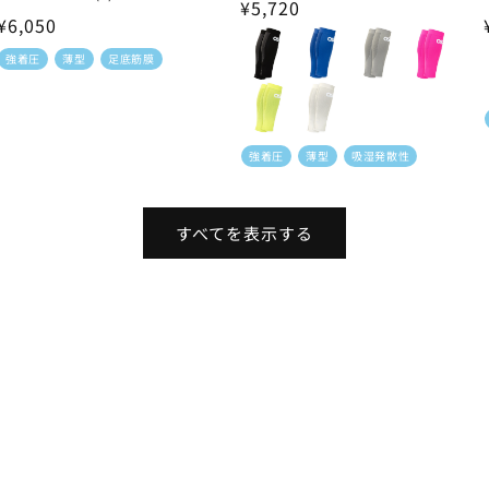
通
¥5,720
レ
ビ
通
¥6,050
ビ
ュ
常
ュ
ー
常
価
強着圧
薄型
足底筋膜
ー
数
価
数
の
格
の
合
格
合
計
計
強着圧
薄型
吸湿発散性
すべてを表示する