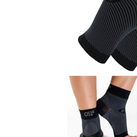
モ
ー
ダ
ル
で
メ
デ
ィ
ア
(1)
を