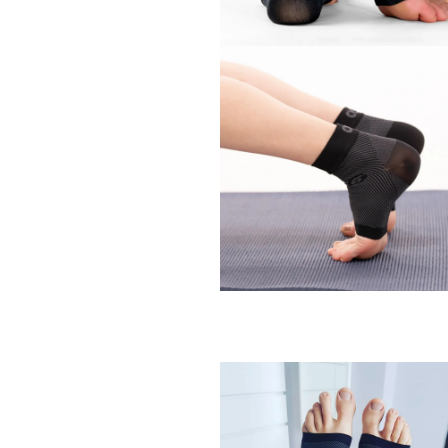
開
く
モ
ー
ダ
ル
で
メ
デ
ィ
ア
(2)
を
開
く
モ
ー
ダ
ル
で
メ
デ
ィ
ア